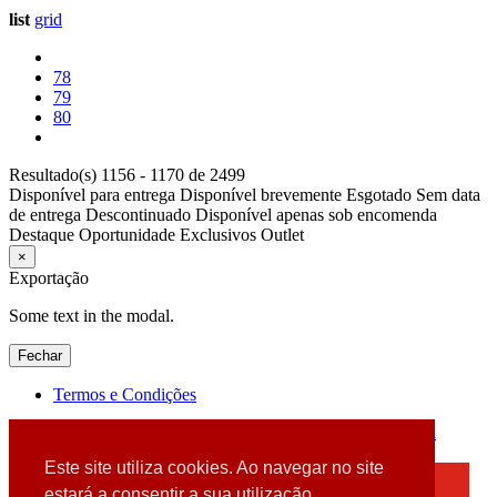
list
grid
78
79
80
Resultado(s) 1156 - 1170 de 2499
Disponível para entrega
Disponível brevemente
Esgotado
Sem data
de entrega
Descontinuado
Disponível apenas sob encomenda
Destaque
Oportunidade
Exclusivos
Outlet
×
Exportação
Some text in the modal.
Fechar
Termos e Condições
2026 © DATABOX - Informática, S.A. |
Criado por
Alidata
Este site utiliza cookies. Ao navegar no site
×
estará a consentir a sua utilização.
Detectamos que está a usar um browser desatualizado