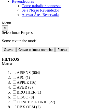
Revendedores
Como trabalhar connosco
Seja Nosso Revendedor
Acesso Área Reservada
Menu
×
Seleccionar Empresa
Some text in the modal.
Gravar
Gravar e limpar carrinho
Fechar
FILTROS
Marcas
AISENS (664)
APC (1)
APPLE (16)
AVER (8)
BROTHER (1)
CISCO (8)
CONCEPTRONIC (27)
DBX OEM (2)