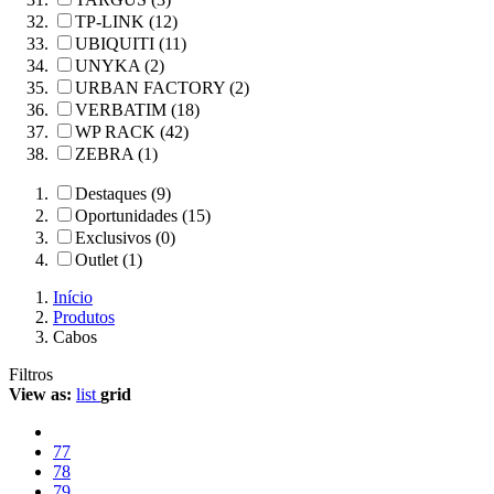
TP-LINK (12)
UBIQUITI (11)
UNYKA (2)
URBAN FACTORY (2)
VERBATIM (18)
WP RACK (42)
ZEBRA (1)
Destaques (9)
Oportunidades (15)
Exclusivos (0)
Outlet (1)
Início
Produtos
Cabos
Filtros
View as:
list
grid
77
78
79