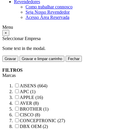
Revendedores
Como trabalhar connosco
Seja Nosso Revendedor
Acesso Área Reservada
Menu
×
Seleccionar Empresa
Some text in the modal.
Gravar
Gravar e limpar carrinho
Fechar
FILTROS
Marcas
AISENS (664)
APC (1)
APPLE (16)
AVER (8)
BROTHER (1)
CISCO (8)
CONCEPTRONIC (27)
DBX OEM (2)