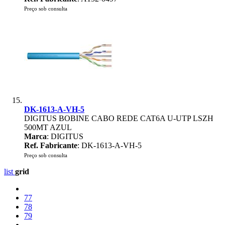
Preço sob consulta
DK-1613-A-VH-5
DIGITUS BOBINE CABO REDE CAT6A U-UTP LSZH
500MT AZUL
Marca
: DIGITUS
Ref. Fabricante
: DK-1613-A-VH-5
Preço sob consulta
list
grid
77
78
79