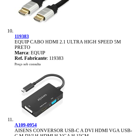
119383
EQUIP CABO HDMI 2.1 ULTRA HIGH SPEED 5M
PRETO
Marca
: EQUIP
Ref. Fabricante
: 119383
Preço sob consulta
A109-0954
AISENS CONVERSOR USB-C A DVI HDMI VGA USB-
C M-DVI H-HDMI H-VGA H 15CM