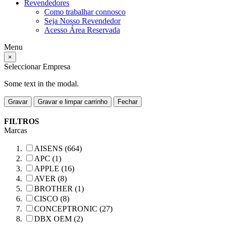
Revendedores
Como trabalhar connosco
Seja Nosso Revendedor
Acesso Área Reservada
Menu
×
Seleccionar Empresa
Some text in the modal.
Gravar
Gravar e limpar carrinho
Fechar
FILTROS
Marcas
AISENS (664)
APC (1)
APPLE (16)
AVER (8)
BROTHER (1)
CISCO (8)
CONCEPTRONIC (27)
DBX OEM (2)