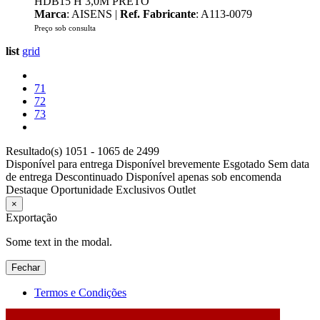
HDB15 H 3,0M PRETO
Marca
: AISENS |
Ref. Fabricante
: A113-0079
Preço sob consulta
list
grid
71
72
73
Resultado(s) 1051 - 1065 de 2499
Disponível para entrega
Disponível brevemente
Esgotado
Sem data
de entrega
Descontinuado
Disponível apenas sob encomenda
Destaque
Oportunidade
Exclusivos
Outlet
×
Exportação
Some text in the modal.
Fechar
Termos e Condições
2026 © DATABOX - Informática, S.A. |
Criado por
Alidata