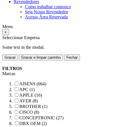
Revendedores
Como trabalhar connosco
Seja Nosso Revendedor
Acesso Área Reservada
Menu
×
Seleccionar Empresa
Some text in the modal.
Gravar
Gravar e limpar carrinho
Fechar
FILTROS
Marcas
AISENS (664)
APC (1)
APPLE (16)
AVER (8)
BROTHER (1)
CISCO (8)
CONCEPTRONIC (27)
DBX OEM (2)