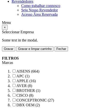
Revendedores
Como trabalhar connosco
Seja Nosso Revendedor
Acesso Área Reservada
Menu
×
Seleccionar Empresa
Some text in the modal.
Gravar
Gravar e limpar carrinho
Fechar
FILTROS
Marcas
AISENS (664)
APC (1)
APPLE (16)
AVER (8)
BROTHER (1)
CISCO (8)
CONCEPTRONIC (27)
DBX OEM (2)