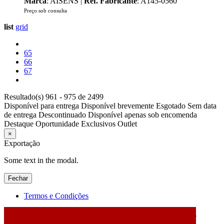
Marca
: AISENS |
Ref. Fabricante
: A145-0560
Preço sob consulta
list
grid
65
66
67
Resultado(s) 961 - 975 de 2499
Disponível para entrega
Disponível brevemente
Esgotado
Sem data
de entrega
Descontinuado
Disponível apenas sob encomenda
Destaque
Oportunidade
Exclusivos
Outlet
×
Exportação
Some text in the modal.
Fechar
Termos e Condições
2026 © DATABOX - Informática, S.A. |
Criado por
Alidata