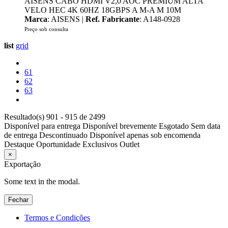
AISENS CABO HDMI V2,0 AOC PREMIUM ALTA
VELO HEC 4K 60HZ 18GBPS A M-A M 10M
Marca
: AISENS |
Ref. Fabricante
: A148-0928
Preço sob consulta
list
grid
61
62
63
Resultado(s) 901 - 915 de 2499
Disponível para entrega
Disponível brevemente
Esgotado
Sem data
de entrega
Descontinuado
Disponível apenas sob encomenda
Destaque
Oportunidade
Exclusivos
Outlet
×
Exportação
Some text in the modal.
Fechar
Termos e Condições