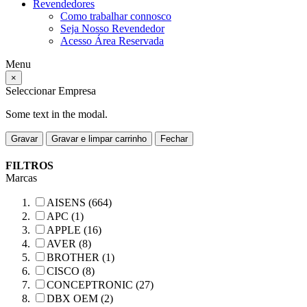
Revendedores
Como trabalhar connosco
Seja Nosso Revendedor
Acesso Área Reservada
Menu
×
Seleccionar Empresa
Some text in the modal.
Gravar
Gravar e limpar carrinho
Fechar
FILTROS
Marcas
AISENS (664)
APC (1)
APPLE (16)
AVER (8)
BROTHER (1)
CISCO (8)
CONCEPTRONIC (27)
DBX OEM (2)