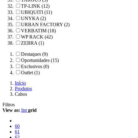
TP-LINK (12)
UBIQUITI (11)
UNYKA (2)
URBAN FACTORY (2)
VERBATIM (18)
WP RACK (42)
ZEBRA (1)
Destaques (9)
Oportunidades (15)
Exclusivos (0)
Outlet (1)
Início
Produtos
Cabos
Filtros
View as:
list
grid
60
61
62