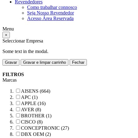
Revendedores
Como trabalhar connosco
Seja Nosso Revendedor
Acesso Área Reservada
Menu
×
Seleccionar Empresa
Some text in the modal.
Gravar
Gravar e limpar carrinho
Fechar
FILTROS
Marcas
AISENS (664)
APC (1)
APPLE (16)
AVER (8)
BROTHER (1)
CISCO (8)
CONCEPTRONIC (27)
DBX OEM (2)