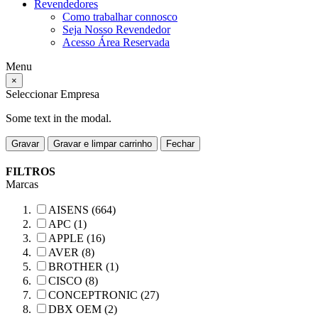
Revendedores
Como trabalhar connosco
Seja Nosso Revendedor
Acesso Área Reservada
Menu
×
Seleccionar Empresa
Some text in the modal.
Gravar
Gravar e limpar carrinho
Fechar
FILTROS
Marcas
AISENS (664)
APC (1)
APPLE (16)
AVER (8)
BROTHER (1)
CISCO (8)
CONCEPTRONIC (27)
DBX OEM (2)