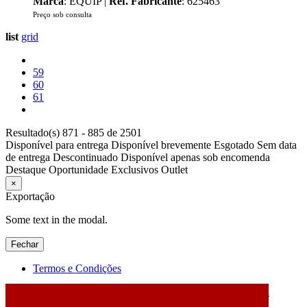
Marca
: EQUIP |
Ref. Fabricante
: 625463
Preço sob consulta
list
grid
59
60
61
Resultado(s) 871 - 885 de 2501
Disponível para entrega
Disponível brevemente
Esgotado
Sem data
de entrega
Descontinuado
Disponível apenas sob encomenda
Destaque
Oportunidade
Exclusivos
Outlet
×
Exportação
Some text in the modal.
Fechar
Termos e Condições
2026 © DATABOX - Informática, S.A. |
Criado por
Alidata