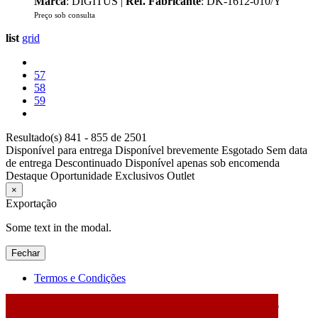
Marca
: DIGITUS |
Ref. Fabricante
: DK-1612-010/Y
Preço sob consulta
list
grid
57
58
59
Resultado(s) 841 - 855 de 2501
Disponível para entrega
Disponível brevemente
Esgotado
Sem data
de entrega
Descontinuado
Disponível apenas sob encomenda
Destaque
Oportunidade
Exclusivos
Outlet
×
Exportação
Some text in the modal.
Fechar
Termos e Condições
2026 © DATABOX - Informática, S.A. |
Criado por
Alidata