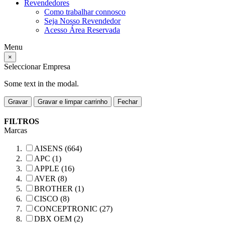
Revendedores
Como trabalhar connosco
Seja Nosso Revendedor
Acesso Área Reservada
Menu
×
Seleccionar Empresa
Some text in the modal.
Gravar
Gravar e limpar carrinho
Fechar
FILTROS
Marcas
AISENS (664)
APC (1)
APPLE (16)
AVER (8)
BROTHER (1)
CISCO (8)
CONCEPTRONIC (27)
DBX OEM (2)