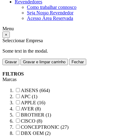
Revendedores
Como trabalhar connosco
Seja Nosso Revendedor
Acesso Área Reservada
Menu
×
Seleccionar Empresa
Some text in the modal.
Gravar
Gravar e limpar carrinho
Fechar
FILTROS
Marcas
AISENS (664)
APC (1)
APPLE (16)
AVER (8)
BROTHER (1)
CISCO (8)
CONCEPTRONIC (27)
DBX OEM (2)