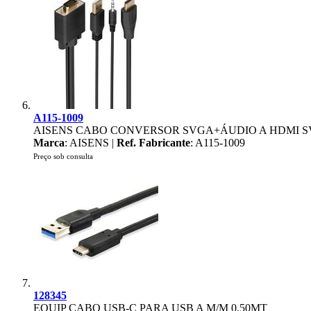
A115-1009
AISENS CABO CONVERSOR SVGA+ÁUDIO A HDMI SVG
Marca
: AISENS |
Ref. Fabricante
: A115-1009
Preço sob consulta
128345
EQUIP CABO USB-C PARA USB A M/M 0.50MT