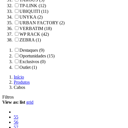
TP-LINK (12)
UBIQUITI (11)
UNYKA (2)
URBAN FACTORY (2)
VERBATIM (18)
WP RACK (42)
ZEBRA (1)
Destaques (9)
Oportunidades (15)
Exclusivos (0)
Outlet (1)
Início
Produtos
Cabos
Filtros
View as:
list
grid
55
56
57