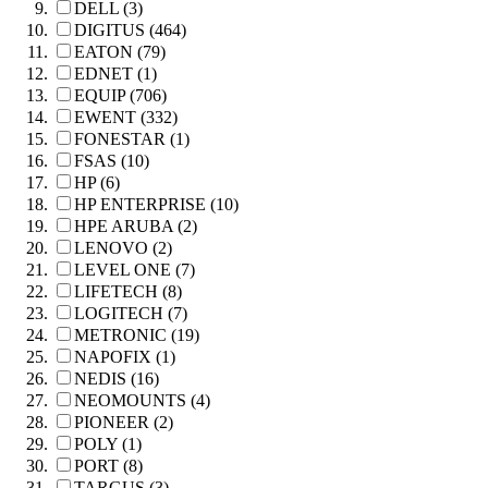
DELL (3)
DIGITUS (464)
EATON (79)
EDNET (1)
EQUIP (706)
EWENT (332)
FONESTAR (1)
FSAS (10)
HP (6)
HP ENTERPRISE (10)
HPE ARUBA (2)
LENOVO (2)
LEVEL ONE (7)
LIFETECH (8)
LOGITECH (7)
METRONIC (19)
NAPOFIX (1)
NEDIS (16)
NEOMOUNTS (4)
PIONEER (2)
POLY (1)
PORT (8)
TARGUS (3)