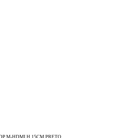
 DP M-HDMI H 15CM PRETO