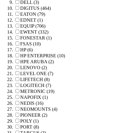
DELL (3)
DIGITUS (464)
EATON (79)
EDNET (1)
EQUIP (706)
EWENT (332)
FONESTAR (1)
FSAS (10)
HP (6)
HP ENTERPRISE (10)
HPE ARUBA (2)
LENOVO (2)
LEVEL ONE (7)
LIFETECH (8)
LOGITECH (7)
METRONIC (19)
NAPOFIX (1)
NEDIS (16)
NEOMOUNTS (4)
PIONEER (2)
POLY (1)
PORT (8)
TARGUS (3)