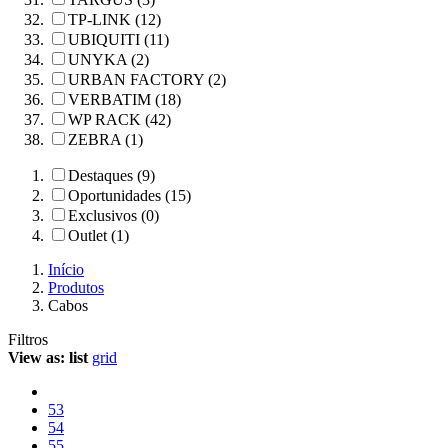
TP-LINK (12)
UBIQUITI (11)
UNYKA (2)
URBAN FACTORY (2)
VERBATIM (18)
WP RACK (42)
ZEBRA (1)
Destaques (9)
Oportunidades (15)
Exclusivos (0)
Outlet (1)
Início
Produtos
Cabos
Filtros
View as:
list
grid
53
54
55