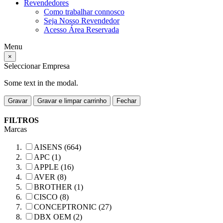
Revendedores
Como trabalhar connosco
Seja Nosso Revendedor
Acesso Área Reservada
Menu
×
Seleccionar Empresa
Some text in the modal.
Gravar
Gravar e limpar carrinho
Fechar
FILTROS
Marcas
AISENS (664)
APC (1)
APPLE (16)
AVER (8)
BROTHER (1)
CISCO (8)
CONCEPTRONIC (27)
DBX OEM (2)