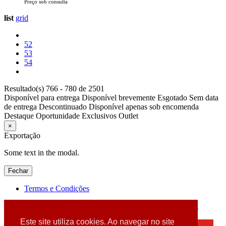
Preço sob consulta
list
grid
52
53
54
Resultado(s) 766 - 780 de 2501
Disponível para entrega
Disponível brevemente
Esgotado
Sem data
de entrega
Descontinuado
Disponível apenas sob encomenda
Destaque
Oportunidade
Exclusivos
Outlet
×
Exportação
Some text in the modal.
Fechar
Termos e Condições
2026 © DATABOX - Informática, S.A. |
Criado por
Alidata
Este site utiliza cookies. Ao navegar no site
×