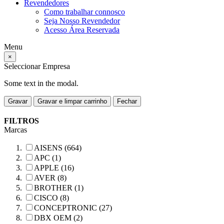
Revendedores
Como trabalhar connosco
Seja Nosso Revendedor
Acesso Área Reservada
Menu
×
Seleccionar Empresa
Some text in the modal.
Gravar
Gravar e limpar carrinho
Fechar
FILTROS
Marcas
AISENS (664)
APC (1)
APPLE (16)
AVER (8)
BROTHER (1)
CISCO (8)
CONCEPTRONIC (27)
DBX OEM (2)