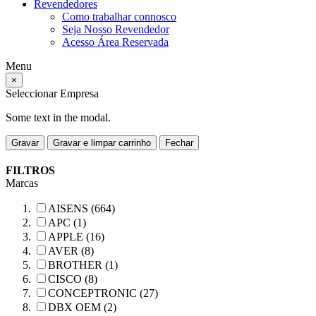
Revendedores
Como trabalhar connosco
Seja Nosso Revendedor
Acesso Área Reservada
Menu
×
Seleccionar Empresa
Some text in the modal.
Gravar
Gravar e limpar carrinho
Fechar
FILTROS
Marcas
AISENS (664)
APC (1)
APPLE (16)
AVER (8)
BROTHER (1)
CISCO (8)
CONCEPTRONIC (27)
DBX OEM (2)