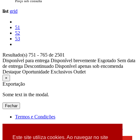
Preço sob consulta
list
grid
51
52
53
Resultado(s) 751 - 765 de 2501
Disponível para entrega
Disponível brevemente
Esgotado
Sem data
de entrega
Descontinuado
Disponível apenas sob encomenda
Destaque
Oportunidade
Exclusivos
Outlet
×
Exportação
Some text in the modal.
Fechar
Termos e Condições
2026 © DATABOX - Informática, S.A. |
Criado por
Alidata
Este site utiliza cookies. Ao navegar no site
×