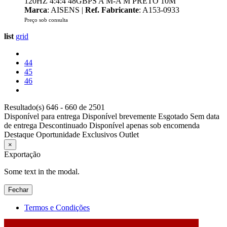
120HZ 4:4:4 48GBPS A M-A M PRETO 10M
Marca
: AISENS |
Ref. Fabricante
: A153-0933
Preço sob consulta
list
grid
44
45
46
Resultado(s) 646 - 660 de 2501
Disponível para entrega
Disponível brevemente
Esgotado
Sem data
de entrega
Descontinuado
Disponível apenas sob encomenda
Destaque
Oportunidade
Exclusivos
Outlet
×
Exportação
Some text in the modal.
Fechar
Termos e Condições
2026 © DATABOX - Informática, S.A. |
Criado por
Alidata