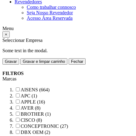
Revendedores
Como trabalhar connosco
Seja Nosso Revendedor
Acesso Área Reservada
Menu
×
Seleccionar Empresa
Some text in the modal.
Gravar
Gravar e limpar carrinho
Fechar
FILTROS
Marcas
AISENS (664)
APC (1)
APPLE (16)
AVER (8)
BROTHER (1)
CISCO (8)
CONCEPTRONIC (27)
DBX OEM (2)