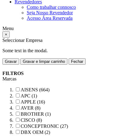
Revendedores
Como trabalhar connosco
Seja Nosso Revendedor
Acesso Área Reservada
Menu
×
Seleccionar Empresa
Some text in the modal.
Gravar
Gravar e limpar carrinho
Fechar
FILTROS
Marcas
AISENS (664)
APC (1)
APPLE (16)
AVER (8)
BROTHER (1)
CISCO (8)
CONCEPTRONIC (27)
DBX OEM (2)