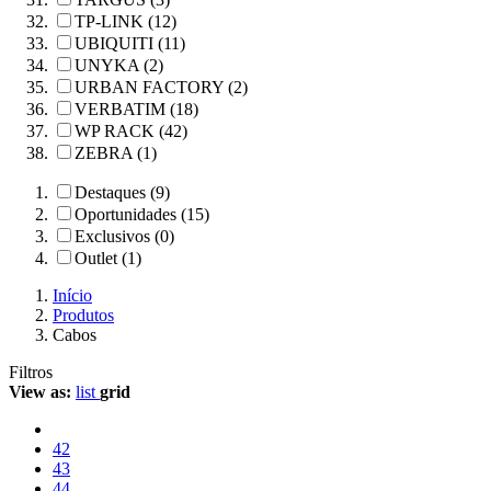
TP-LINK (12)
UBIQUITI (11)
UNYKA (2)
URBAN FACTORY (2)
VERBATIM (18)
WP RACK (42)
ZEBRA (1)
Destaques (9)
Oportunidades (15)
Exclusivos (0)
Outlet (1)
Início
Produtos
Cabos
Filtros
View as:
list
grid
42
43
44