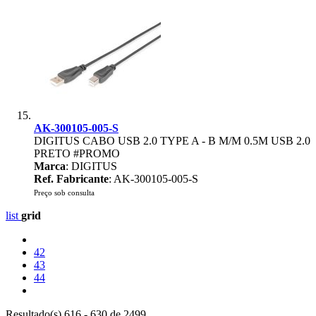
AK-300105-005-S
DIGITUS CABO USB 2.0 TYPE A - B M/M 0.5M USB 2.0
PRETO #PROMO
Marca
: DIGITUS
Ref. Fabricante
: AK-300105-005-S
Preço sob consulta
list
grid
42
43
44
Resultado(s) 616 - 630 de 2499