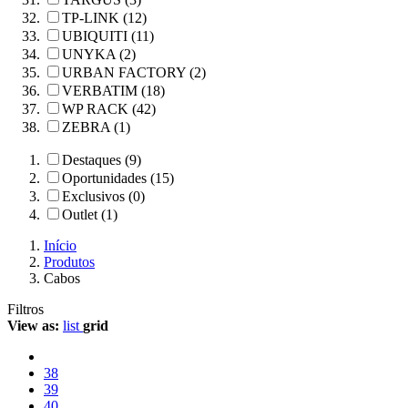
TP-LINK (12)
UBIQUITI (11)
UNYKA (2)
URBAN FACTORY (2)
VERBATIM (18)
WP RACK (42)
ZEBRA (1)
Destaques (9)
Oportunidades (15)
Exclusivos (0)
Outlet (1)
Início
Produtos
Cabos
Filtros
View as:
list
grid
38
39
40