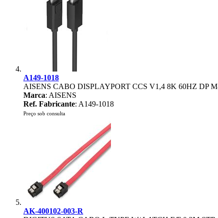
A149-1018
AISENS CABO DISPLAYPORT CCS V1,4 8K 60HZ DP M
Marca
: AISENS
Ref. Fabricante
: A149-1018
Preço sob consulta
AK-400102-003-R