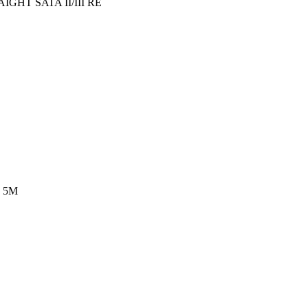
GHT SATA II/III RE
 5M