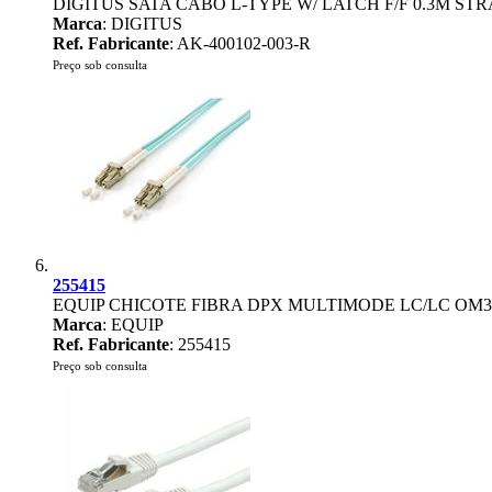
DIGITUS SATA CABO L-TYPE W/ LATCH F/F 0.3M STRAI
Marca
: DIGITUS
Ref. Fabricante
: AK-400102-003-R
Preço sob consulta
255415
EQUIP CHICOTE FIBRA DPX MULTIMODE LC/LC OM3
Marca
: EQUIP
Ref. Fabricante
: 255415
Preço sob consulta