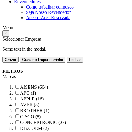
Revendedores
Como trabalhar connosco
Seja Nosso Revendedor
Acesso Área Reservada
Menu
×
Seleccionar Empresa
Some text in the modal.
Gravar
Gravar e limpar carrinho
Fechar
FILTROS
Marcas
AISENS (664)
APC (1)
APPLE (16)
AVER (8)
BROTHER (1)
CISCO (8)
CONCEPTRONIC (27)
DBX OEM (2)