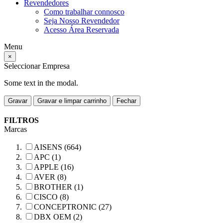
Revendedores
Como trabalhar connosco
Seja Nosso Revendedor
Acesso Área Reservada
Menu
×
Seleccionar Empresa
Some text in the modal.
Gravar
Gravar e limpar carrinho
Fechar
FILTROS
Marcas
AISENS (664)
APC (1)
APPLE (16)
AVER (8)
BROTHER (1)
CISCO (8)
CONCEPTRONIC (27)
DBX OEM (2)