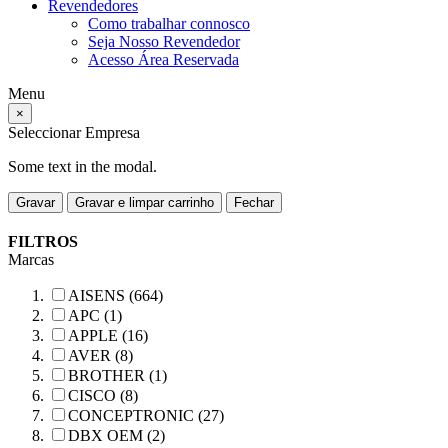
Revendedores
Como trabalhar connosco
Seja Nosso Revendedor
Acesso Área Reservada
Menu
×
Seleccionar Empresa
Some text in the modal.
Gravar
Gravar e limpar carrinho
Fechar
FILTROS
Marcas
AISENS (664)
APC (1)
APPLE (16)
AVER (8)
BROTHER (1)
CISCO (8)
CONCEPTRONIC (27)
DBX OEM (2)