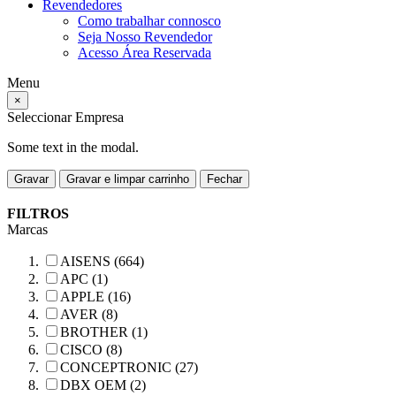
Revendedores
Como trabalhar connosco
Seja Nosso Revendedor
Acesso Área Reservada
Menu
×
Seleccionar Empresa
Some text in the modal.
Gravar
Gravar e limpar carrinho
Fechar
FILTROS
Marcas
AISENS (664)
APC (1)
APPLE (16)
AVER (8)
BROTHER (1)
CISCO (8)
CONCEPTRONIC (27)
DBX OEM (2)