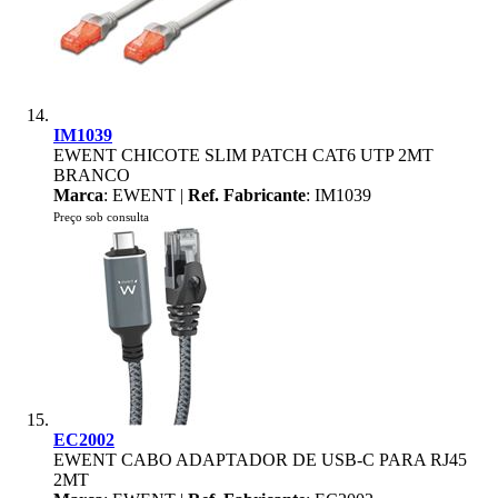
IM1039
EWENT CHICOTE SLIM PATCH CAT6 UTP 2MT
BRANCO
Marca
: EWENT |
Ref. Fabricante
: IM1039
Preço sob consulta
EC2002
EWENT CABO ADAPTADOR DE USB-C PARA RJ45
2MT