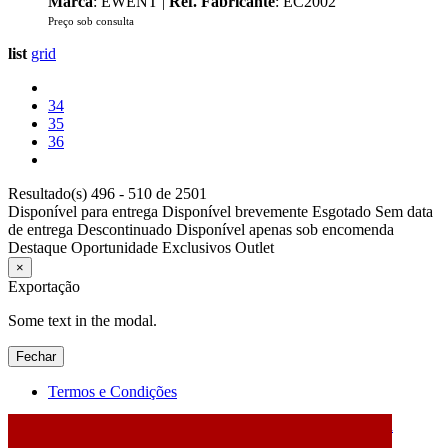
Marca
: EWENT |
Ref. Fabricante
: EC2002
Preço sob consulta
list
grid
34
35
36
Resultado(s) 496 - 510 de 2501
Disponível para entrega
Disponível brevemente
Esgotado
Sem data
de entrega
Descontinuado
Disponível apenas sob encomenda
Destaque
Oportunidade
Exclusivos
Outlet
×
Exportação
Some text in the modal.
Fechar
Termos e Condições
2026 © DATABOX - Informática, S.A. |
Criado por
Alidata