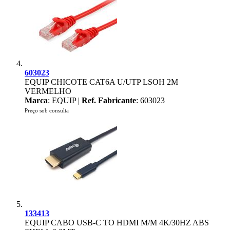
603023
EQUIP CHICOTE CAT6A U/UTP LSOH 2M
VERMELHO
Marca
: EQUIP |
Ref. Fabricante
: 603023
Preço sob consulta
133413
EQUIP CABO USB-C TO HDMI M/M 4K/30HZ ABS