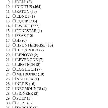
DELL (3)
DIGITUS (464)
EATON (79)
EDNET (1)
EQUIP (706)
EWENT (332)
FONESTAR (1)
FSAS (10)
HP (6)
HP ENTERPRISE (10)
HPE ARUBA (2)
LENOVO (2)
LEVEL ONE (7)
LIFETECH (8)
LOGITECH (7)
METRONIC (19)
NAPOFIX (1)
NEDIS (16)
NEOMOUNTS (4)
PIONEER (2)
POLY (1)
PORT (8)
TARGUS (3)