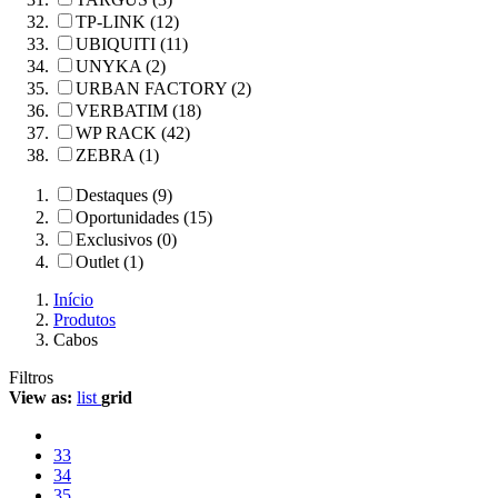
TP-LINK (12)
UBIQUITI (11)
UNYKA (2)
URBAN FACTORY (2)
VERBATIM (18)
WP RACK (42)
ZEBRA (1)
Destaques (9)
Oportunidades (15)
Exclusivos (0)
Outlet (1)
Início
Produtos
Cabos
Filtros
View as:
list
grid
33
34
35