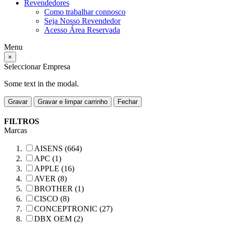
Revendedores
Como trabalhar connosco
Seja Nosso Revendedor
Acesso Área Reservada
Menu
×
Seleccionar Empresa
Some text in the modal.
Gravar
Gravar e limpar carrinho
Fechar
FILTROS
Marcas
AISENS (664)
APC (1)
APPLE (16)
AVER (8)
BROTHER (1)
CISCO (8)
CONCEPTRONIC (27)
DBX OEM (2)