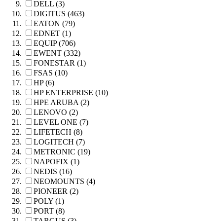
DELL (3)
DIGITUS (463)
EATON (79)
EDNET (1)
EQUIP (706)
EWENT (332)
FONESTAR (1)
FSAS (10)
HP (6)
HP ENTERPRISE (10)
HPE ARUBA (2)
LENOVO (2)
LEVEL ONE (7)
LIFETECH (8)
LOGITECH (7)
METRONIC (19)
NAPOFIX (1)
NEDIS (16)
NEOMOUNTS (4)
PIONEER (2)
POLY (1)
PORT (8)
TARGUS (3)