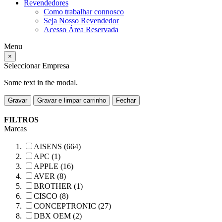
Revendedores
Como trabalhar connosco
Seja Nosso Revendedor
Acesso Área Reservada
Menu
×
Seleccionar Empresa
Some text in the modal.
Gravar
Gravar e limpar carrinho
Fechar
FILTROS
Marcas
AISENS (664)
APC (1)
APPLE (16)
AVER (8)
BROTHER (1)
CISCO (8)
CONCEPTRONIC (27)
DBX OEM (2)