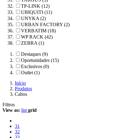
TP-LINK (12)
UBIQUITI (11)
UNYKA (2)
URBAN FACTORY (2)
VERBATIM (18)
WP RACK (42)
ZEBRA (1)
Destaques (9)
Oportunidades (15)
Exclusivos (0)
Outlet (1)
Início
Produtos
Cabos
Filtros
View as:
list
grid
31
32
33