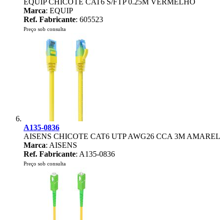
EQUIP CHICOTE CAT6 S/FTP 0.25M VERMELHO
Marca
: EQUIP
Ref. Fabricante
: 605523
Preço sob consulta
A135-0836
AISENS CHICOTE CAT6 UTP AWG26 CCA 3M AMARE
Marca
: AISENS
Ref. Fabricante
: A135-0836
Preço sob consulta