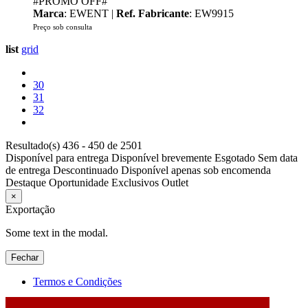
#PROMO OFF#
Marca
: EWENT |
Ref. Fabricante
: EW9915
Preço sob consulta
list
grid
30
31
32
Resultado(s) 436 - 450 de 2501
Disponível para entrega
Disponível brevemente
Esgotado
Sem data
de entrega
Descontinuado
Disponível apenas sob encomenda
Destaque
Oportunidade
Exclusivos
Outlet
×
Exportação
Some text in the modal.
Fechar
Termos e Condições
2026 © DATABOX - Informática, S.A. |
Criado por
Alidata