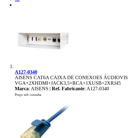
A127-0340
AISENS CAT6A CAIXA DE CONEXOES ÁUDIOVIS
VGA+2XHDMI+JACK3,5+RCA+1XUSB+2XRJ45
Marca
: AISENS |
Ref. Fabricante
: A127-0340
Preço sob consulta