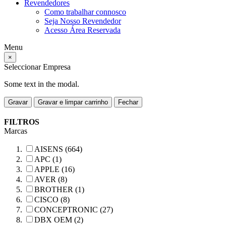
Revendedores
Como trabalhar connosco
Seja Nosso Revendedor
Acesso Área Reservada
Menu
×
Seleccionar Empresa
Some text in the modal.
Gravar
Gravar e limpar carrinho
Fechar
FILTROS
Marcas
AISENS (664)
APC (1)
APPLE (16)
AVER (8)
BROTHER (1)
CISCO (8)
CONCEPTRONIC (27)
DBX OEM (2)