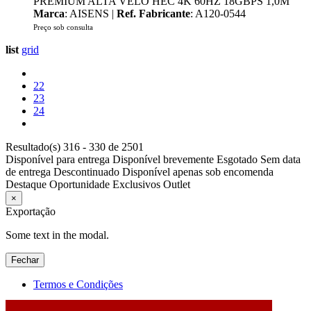
PREMIUM ALTA VELO HEC 4K 60HZ 18GBPS 1,0M
Marca
: AISENS |
Ref. Fabricante
: A120-0544
Preço sob consulta
list
grid
22
23
24
Resultado(s) 316 - 330 de 2501
Disponível para entrega
Disponível brevemente
Esgotado
Sem data
de entrega
Descontinuado
Disponível apenas sob encomenda
Destaque
Oportunidade
Exclusivos
Outlet
×
Exportação
Some text in the modal.
Fechar
Termos e Condições
2026 © DATABOX - Informática, S.A. |
Criado por
Alidata