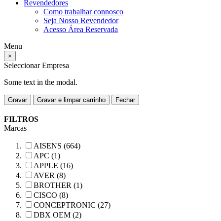
Revendedores
Como trabalhar connosco
Seja Nosso Revendedor
Acesso Área Reservada
Menu
×
Seleccionar Empresa
Some text in the modal.
Gravar
Gravar e limpar carrinho
Fechar
FILTROS
Marcas
AISENS (664)
APC (1)
APPLE (16)
AVER (8)
BROTHER (1)
CISCO (8)
CONCEPTRONIC (27)
DBX OEM (2)