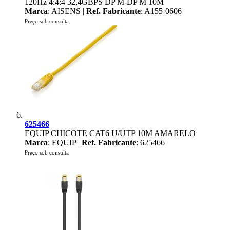
120Hz 4:4:4 32,4GBPS DP M-DP M 10M
Marca
: AISENS |
Ref. Fabricante
: A155-0606
Preço sob consulta
625466
EQUIP CHICOTE CAT6 U/UTP 10M AMARELO
Marca
: EQUIP |
Ref. Fabricante
: 625466
Preço sob consulta