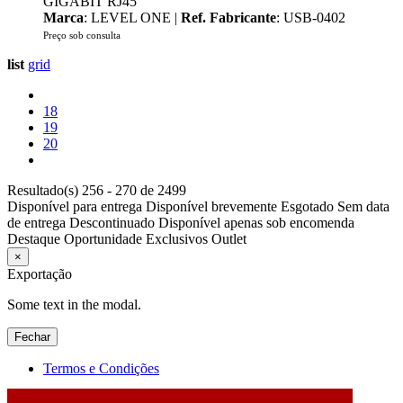
GIGABIT RJ45
Marca
: LEVEL ONE |
Ref. Fabricante
: USB-0402
Preço sob consulta
list
grid
18
19
20
Resultado(s) 256 - 270 de 2499
Disponível para entrega
Disponível brevemente
Esgotado
Sem data
de entrega
Descontinuado
Disponível apenas sob encomenda
Destaque
Oportunidade
Exclusivos
Outlet
×
Exportação
Some text in the modal.
Fechar
Termos e Condições
2026 © DATABOX - Informática, S.A. |
Criado por
Alidata