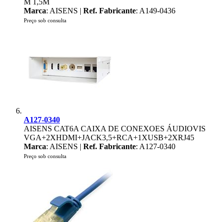
M 1,5M
Marca
: AISENS |
Ref. Fabricante
: A149-0436
Preço sob consulta
A127-0340
AISENS CAT6A CAIXA DE CONEXOES ÁUDIOVIS
VGA+2XHDMI+JACK3,5+RCA+1XUSB+2XRJ45
Marca
: AISENS |
Ref. Fabricante
: A127-0340
Preço sob consulta