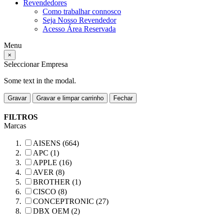
Revendedores
Como trabalhar connosco
Seja Nosso Revendedor
Acesso Área Reservada
Menu
×
Seleccionar Empresa
Some text in the modal.
Gravar
Gravar e limpar carrinho
Fechar
FILTROS
Marcas
AISENS (664)
APC (1)
APPLE (16)
AVER (8)
BROTHER (1)
CISCO (8)
CONCEPTRONIC (27)
DBX OEM (2)