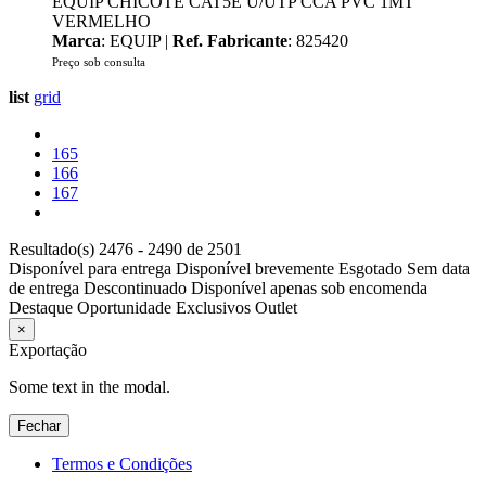
EQUIP CHICOTE CAT5E U/UTP CCA PVC 1MT
VERMELHO
Marca
: EQUIP |
Ref. Fabricante
: 825420
Preço sob consulta
list
grid
165
166
167
Resultado(s) 2476 - 2490 de 2501
Disponível para entrega
Disponível brevemente
Esgotado
Sem data
de entrega
Descontinuado
Disponível apenas sob encomenda
Destaque
Oportunidade
Exclusivos
Outlet
×
Exportação
Some text in the modal.
Fechar
Termos e Condições