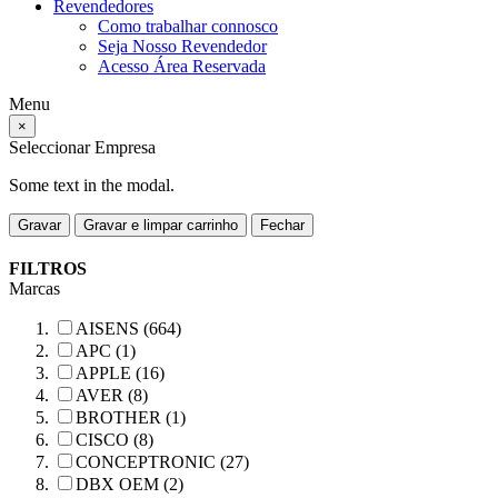
Revendedores
Como trabalhar connosco
Seja Nosso Revendedor
Acesso Área Reservada
Menu
×
Seleccionar Empresa
Some text in the modal.
Gravar
Gravar e limpar carrinho
Fechar
FILTROS
Marcas
AISENS (664)
APC (1)
APPLE (16)
AVER (8)
BROTHER (1)
CISCO (8)
CONCEPTRONIC (27)
DBX OEM (2)