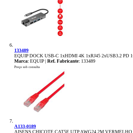
133489
EQUIP DOCK USB-C 1xHDMI 4K 1xRJ45 2xUSB3.2 PD 
Marca
: EQUIP |
Ref. Fabricante
: 133489
Preço sob consulta
A133-0189
AISENS CHICOTE CAT5E UTP AWG24 2M VERMELHO