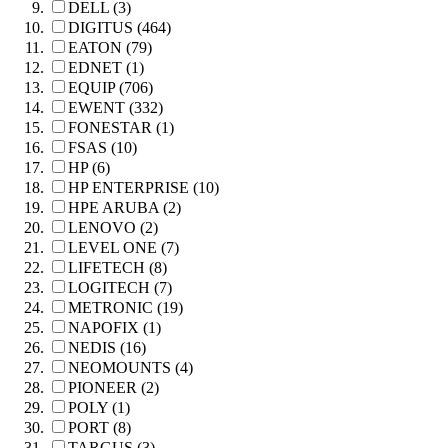
DELL (3)
DIGITUS (464)
EATON (79)
EDNET (1)
EQUIP (706)
EWENT (332)
FONESTAR (1)
FSAS (10)
HP (6)
HP ENTERPRISE (10)
HPE ARUBA (2)
LENOVO (2)
LEVEL ONE (7)
LIFETECH (8)
LOGITECH (7)
METRONIC (19)
NAPOFIX (1)
NEDIS (16)
NEOMOUNTS (4)
PIONEER (2)
POLY (1)
PORT (8)
TARGUS (3)