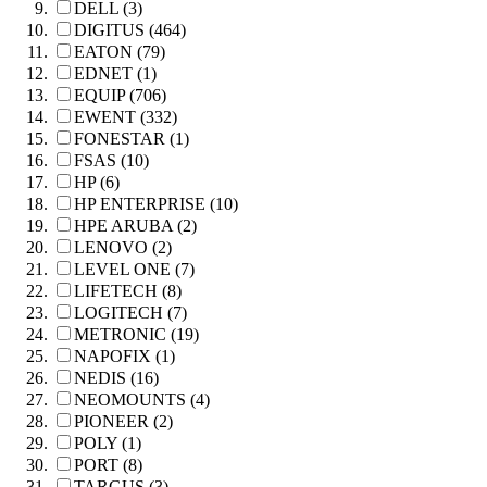
DELL (3)
DIGITUS (464)
EATON (79)
EDNET (1)
EQUIP (706)
EWENT (332)
FONESTAR (1)
FSAS (10)
HP (6)
HP ENTERPRISE (10)
HPE ARUBA (2)
LENOVO (2)
LEVEL ONE (7)
LIFETECH (8)
LOGITECH (7)
METRONIC (19)
NAPOFIX (1)
NEDIS (16)
NEOMOUNTS (4)
PIONEER (2)
POLY (1)
PORT (8)
TARGUS (3)