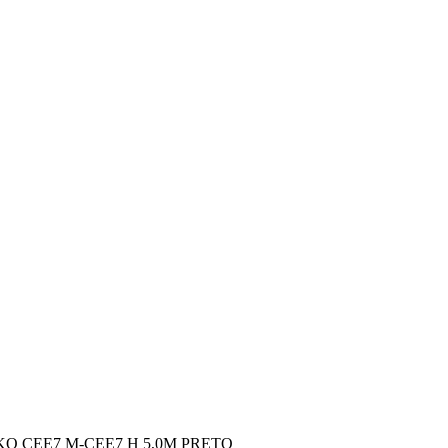
 CEE7 M-CEE7 H 5,0M PRETO