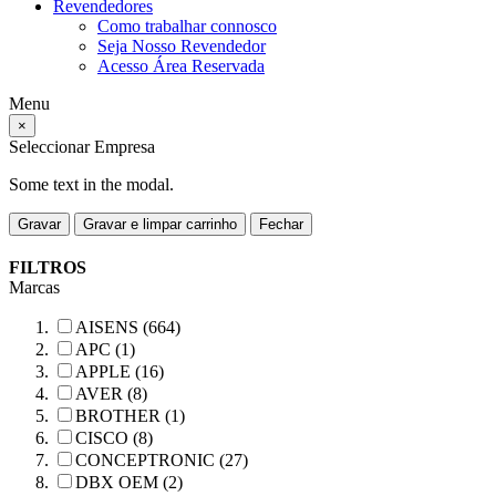
Revendedores
Como trabalhar connosco
Seja Nosso Revendedor
Acesso Área Reservada
Menu
×
Seleccionar Empresa
Some text in the modal.
Gravar
Gravar e limpar carrinho
Fechar
FILTROS
Marcas
AISENS (664)
APC (1)
APPLE (16)
AVER (8)
BROTHER (1)
CISCO (8)
CONCEPTRONIC (27)
DBX OEM (2)