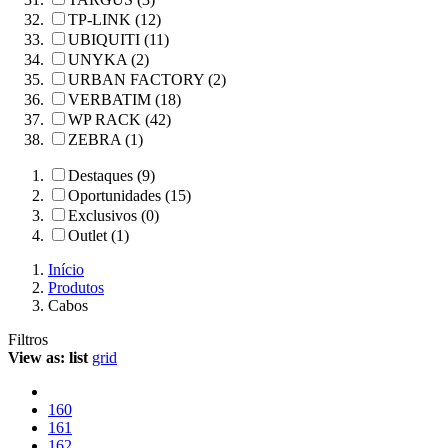
TP-LINK (12)
UBIQUITI (11)
UNYKA (2)
URBAN FACTORY (2)
VERBATIM (18)
WP RACK (42)
ZEBRA (1)
Destaques (9)
Oportunidades (15)
Exclusivos (0)
Outlet (1)
Início
Produtos
Cabos
Filtros
View as:
list
grid
160
161
162