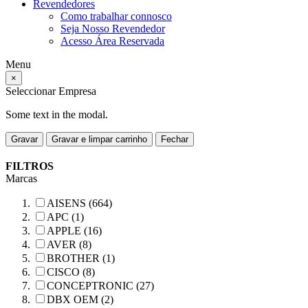
Revendedores
Como trabalhar connosco
Seja Nosso Revendedor
Acesso Área Reservada
Menu
×
Seleccionar Empresa
Some text in the modal.
Gravar
Gravar e limpar carrinho
Fechar
FILTROS
Marcas
AISENS (664)
APC (1)
APPLE (16)
AVER (8)
BROTHER (1)
CISCO (8)
CONCEPTRONIC (27)
DBX OEM (2)