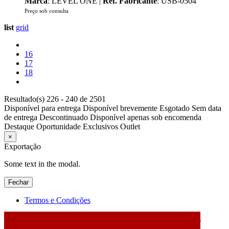
Marca
: LEVEL ONE |
Ref. Fabricante
: USB-0504
Preço sob consulta
list
grid
16
17
18
Resultado(s) 226 - 240 de 2501
Disponível para entrega
Disponível brevemente
Esgotado
Sem data
de entrega
Descontinuado
Disponível apenas sob encomenda
Destaque
Oportunidade
Exclusivos
Outlet
×
Exportação
Some text in the modal.
Fechar
Termos e Condições
2026 © DATABOX - Informática, S.A. |
Criado por
Alidata