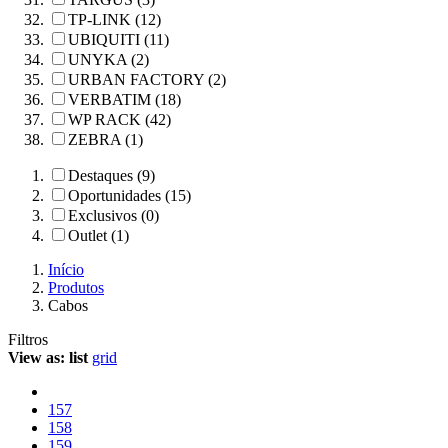
TP-LINK (12)
UBIQUITI (11)
UNYKA (2)
URBAN FACTORY (2)
VERBATIM (18)
WP RACK (42)
ZEBRA (1)
Destaques (9)
Oportunidades (15)
Exclusivos (0)
Outlet (1)
Início
Produtos
Cabos
Filtros
View as:
list
grid
157
158
159