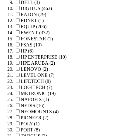
DELL (3)
DIGITUS (463)
EATON (79)
EDNET (1)
EQUIP (706)
EWENT (332)
FONESTAR (1)
FSAS (10)
HP (6)
HP ENTERPRISE (10)
HPE ARUBA (2)
LENOVO (2)
LEVEL ONE (7)
LIFETECH (8)
LOGITECH (7)
METRONIC (19)
NAPOFIX (1)
NEDIS (16)
NEOMOUNTS (4)
PIONEER (2)
POLY (1)
PORT (8)
TARGUS (3)