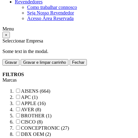
Revendedores
Como trabalhar connosco
Seja Nosso Revendedor
Acesso Área Reservada
Menu
×
Seleccionar Empresa
Some text in the modal.
Gravar
Gravar e limpar carrinho
Fechar
FILTROS
Marcas
AISENS (664)
APC (1)
APPLE (16)
AVER (8)
BROTHER (1)
CISCO (8)
CONCEPTRONIC (27)
DBX OEM (2)