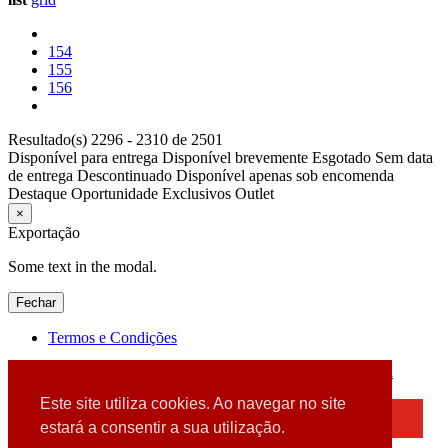
154
155
156
Resultado(s) 2296 - 2310 de 2501
Disponível para entrega
Disponível brevemente
Esgotado
Sem data
de entrega
Descontinuado
Disponível apenas sob encomenda
Destaque
Oportunidade
Exclusivos
Outlet
×
Exportação
Some text in the modal.
Fechar
Termos e Condições
2026 © DATABOX - Informática, S.A. |
Criado por
Alidata
Este site utiliza cookies. Ao navegar no site
×
estará a consentir a sua utilização.
Detectamos que está a usar um browser desatualizado