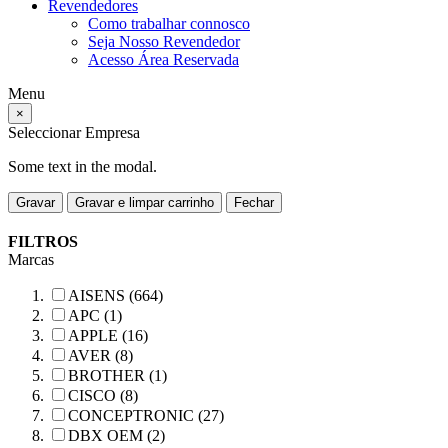
Revendedores
Como trabalhar connosco
Seja Nosso Revendedor
Acesso Área Reservada
Menu
×
Seleccionar Empresa
Some text in the modal.
Gravar
Gravar e limpar carrinho
Fechar
FILTROS
Marcas
AISENS (664)
APC (1)
APPLE (16)
AVER (8)
BROTHER (1)
CISCO (8)
CONCEPTRONIC (27)
DBX OEM (2)