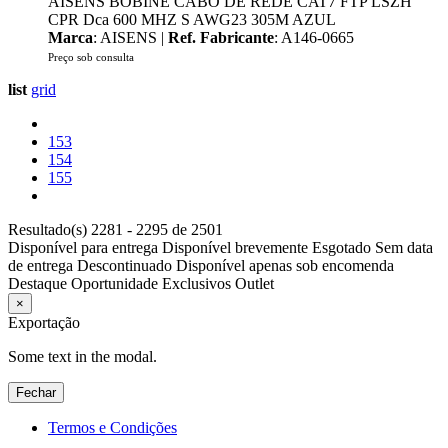
AISENS BOBINE CABO DE REDE CAT7 FTP LSZH
CPR Dca 600 MHZ S AWG23 305M AZUL
Marca
: AISENS |
Ref. Fabricante
: A146-0665
Preço sob consulta
list
grid
153
154
155
Resultado(s) 2281 - 2295 de 2501
Disponível para entrega
Disponível brevemente
Esgotado
Sem data
de entrega
Descontinuado
Disponível apenas sob encomenda
Destaque
Oportunidade
Exclusivos
Outlet
×
Exportação
Some text in the modal.
Fechar
Termos e Condições