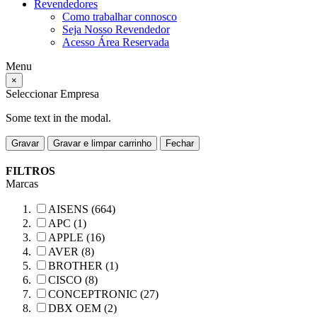
Revendedores
Como trabalhar connosco
Seja Nosso Revendedor
Acesso Área Reservada
Menu
×
Seleccionar Empresa
Some text in the modal.
Gravar
Gravar e limpar carrinho
Fechar
FILTROS
Marcas
AISENS (664)
APC (1)
APPLE (16)
AVER (8)
BROTHER (1)
CISCO (8)
CONCEPTRONIC (27)
DBX OEM (2)