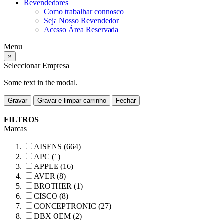
Revendedores
Como trabalhar connosco
Seja Nosso Revendedor
Acesso Área Reservada
Menu
×
Seleccionar Empresa
Some text in the modal.
Gravar
Gravar e limpar carrinho
Fechar
FILTROS
Marcas
AISENS (664)
APC (1)
APPLE (16)
AVER (8)
BROTHER (1)
CISCO (8)
CONCEPTRONIC (27)
DBX OEM (2)