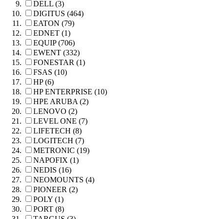
DELL (3)
DIGITUS (464)
EATON (79)
EDNET (1)
EQUIP (706)
EWENT (332)
FONESTAR (1)
FSAS (10)
HP (6)
HP ENTERPRISE (10)
HPE ARUBA (2)
LENOVO (2)
LEVEL ONE (7)
LIFETECH (8)
LOGITECH (7)
METRONIC (19)
NAPOFIX (1)
NEDIS (16)
NEOMOUNTS (4)
PIONEER (2)
POLY (1)
PORT (8)
TARGUS (3)