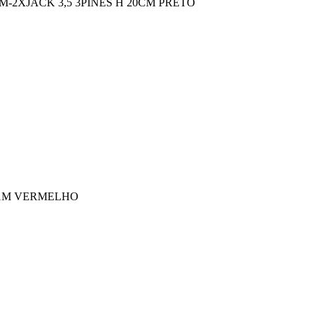
M-2XJACK 3,5 3PINES H 20CM PRETO
 1M VERMELHO