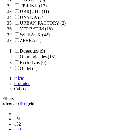
TP-LINK (12)
UBIQUITI (11)
UNYKA (2)
URBAN FACTORY (2)
VERBATIM (18)
WP RACK (42)
ZEBRA (1)
Destaques (9)
Oportunidades (15)
Exclusivos (0)
Outlet (1)
Início
Produtos
Cabos
Filtros
View as:
list
grid
151
152
153