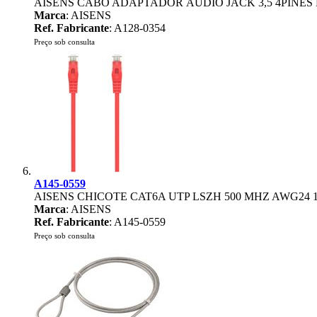
AISENS CABO ADAPTADOR ÁUDIO JACK 3,5 4PINES 
Marca
: AISENS
Ref. Fabricante
: A128-0354
Preço sob consulta
A145-0559
AISENS CHICOTE CAT6A UTP LSZH 500 MHZ AWG24
Marca
: AISENS
Ref. Fabricante
: A145-0559
Preço sob consulta