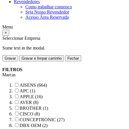
Revendedores
Como trabalhar connosco
Seja Nosso Revendedor
Acesso Área Reservada
Menu
×
Seleccionar Empresa
Some text in the modal.
Gravar
Gravar e limpar carrinho
Fechar
FILTROS
Marcas
AISENS (664)
APC (1)
APPLE (16)
AVER (8)
BROTHER (1)
CISCO (8)
CONCEPTRONIC (27)
DBX OEM (2)