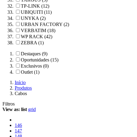
TP-LINK (12)
UBIQUITI (11)
UNYKA (2)
URBAN FACTORY (2)
VERBATIM (18)
WP RACK (42)
ZEBRA (1)
Destaques (9)
Oportunidades (15)
Exclusivos (0)
Outlet (1)
Início
Produtos
Cabos
Filtros
View as:
list
grid
146
147
148