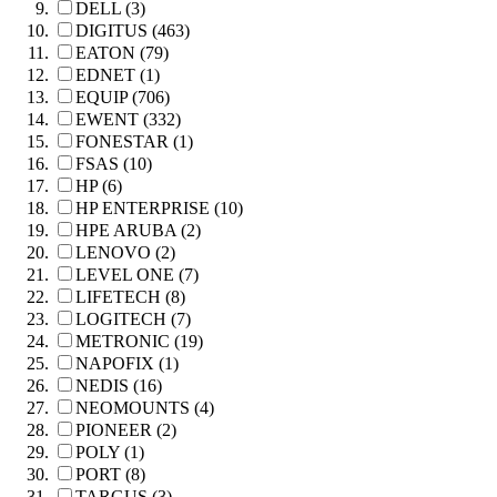
DELL (3)
DIGITUS (463)
EATON (79)
EDNET (1)
EQUIP (706)
EWENT (332)
FONESTAR (1)
FSAS (10)
HP (6)
HP ENTERPRISE (10)
HPE ARUBA (2)
LENOVO (2)
LEVEL ONE (7)
LIFETECH (8)
LOGITECH (7)
METRONIC (19)
NAPOFIX (1)
NEDIS (16)
NEOMOUNTS (4)
PIONEER (2)
POLY (1)
PORT (8)
TARGUS (3)