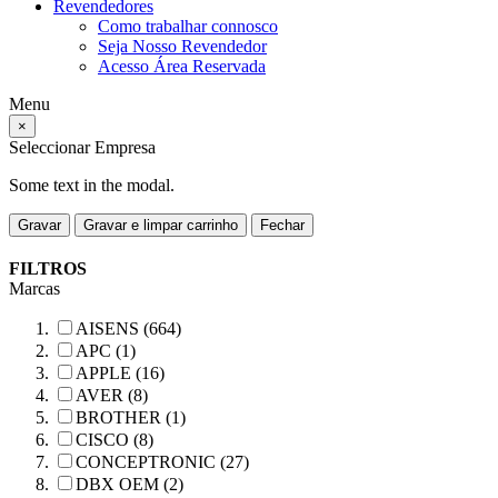
Revendedores
Como trabalhar connosco
Seja Nosso Revendedor
Acesso Área Reservada
Menu
×
Seleccionar Empresa
Some text in the modal.
Gravar
Gravar e limpar carrinho
Fechar
FILTROS
Marcas
AISENS (664)
APC (1)
APPLE (16)
AVER (8)
BROTHER (1)
CISCO (8)
CONCEPTRONIC (27)
DBX OEM (2)