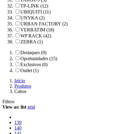
TP-LINK (12)
UBIQUITI (11)
UNYKA (2)
URBAN FACTORY (2)
VERBATIM (18)
WP RACK (42)
ZEBRA (1)
Destaques (9)
Oportunidades (15)
Exclusivos (0)
Outlet (1)
Início
Produtos
Cabos
Filtros
View as:
list
grid
139
140
141