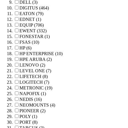
DELL (3)
DIGITUS (464)
EATON (79)
EDNET (1)
EQUIP (706)
EWENT (332)
FONESTAR (1)
FSAS (10)
HP (6)
HP ENTERPRISE (10)
HPE ARUBA (2)
LENOVO (2)
LEVEL ONE (7)
LIFETECH (8)
LOGITECH (7)
METRONIC (19)
NAPOFIX (1)
NEDIS (16)
NEOMOUNTS (4)
PIONEER (2)
POLY (1)
PORT (8)
TARGUS (3)