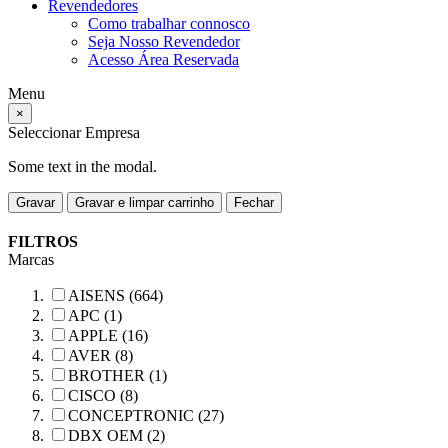
Revendedores
Como trabalhar connosco
Seja Nosso Revendedor
Acesso Área Reservada
Menu
×
Seleccionar Empresa
Some text in the modal.
Gravar
Gravar e limpar carrinho
Fechar
FILTROS
Marcas
AISENS (664)
APC (1)
APPLE (16)
AVER (8)
BROTHER (1)
CISCO (8)
CONCEPTRONIC (27)
DBX OEM (2)