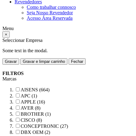
Revendedores
Como trabalhar connosco
Seja Nosso Revendedor
Acesso Área Reservada
Menu
×
Seleccionar Empresa
Some text in the modal.
Gravar
Gravar e limpar carrinho
Fechar
FILTROS
Marcas
AISENS (664)
APC (1)
APPLE (16)
AVER (8)
BROTHER (1)
CISCO (8)
CONCEPTRONIC (27)
DBX OEM (2)