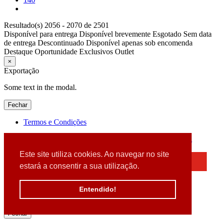
Resultado(s) 2056 - 2070 de 2501
Disponível para entrega
Disponível brevemente
Esgotado
Sem data
de entrega
Descontinuado
Disponível apenas sob encomenda
Destaque
Oportunidade
Exclusivos
Outlet
×
Exportação
Some text in the modal.
Fechar
Termos e Condições
2026 © DATABOX - Informática, S.A. |
Criado por
Alidata
Este site utiliza cookies. Ao navegar no site
×
estará a consentir a sua utilização.
Detectamos que está a usar um browser desatualizado
Por favor, atualize o seu browser
Entendido!
para garantir uma melhor experiência.
Fechar