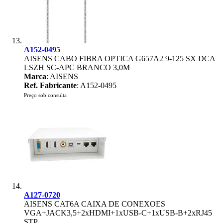
A152-0495
AISENS CABO FIBRA OPTICA G657A2 9-125 SX DCA
LSZH SC-APC BRANCO 3,0M
Marca
: AISENS
Ref. Fabricante
: A152-0495
Preço sob consulta
A127-0720
AISENS CAT6A CAIXA DE CONEXOES
VGA+JACK3,5+2xHDMI+1xUSB-C+1xUSB-B+2xRJ45
STP