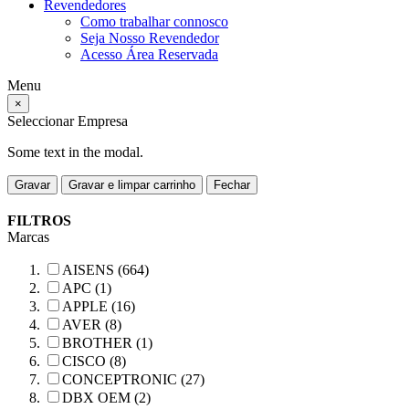
Revendedores
Como trabalhar connosco
Seja Nosso Revendedor
Acesso Área Reservada
Menu
×
Seleccionar Empresa
Some text in the modal.
Gravar
Gravar e limpar carrinho
Fechar
FILTROS
Marcas
AISENS (664)
APC (1)
APPLE (16)
AVER (8)
BROTHER (1)
CISCO (8)
CONCEPTRONIC (27)
DBX OEM (2)