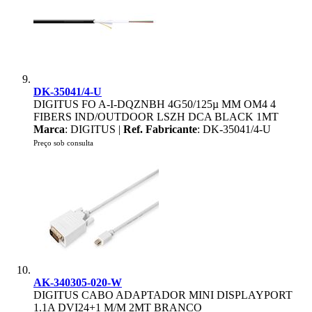
DK-35041/4-U
DIGITUS FO A-I-DQZNBH 4G50/125µ MM OM4 4
FIBERS IND/OUTDOOR LSZH DCA BLACK 1MT
Marca
: DIGITUS |
Ref. Fabricante
: DK-35041/4-U
Preço sob consulta
AK-340305-020-W
DIGITUS CABO ADAPTADOR MINI DISPLAYPORT
1.1A DVI24+1 M/M 2MT BRANCO