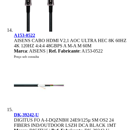
A153-0522
AISENS CABO HDMI V2,1 AOC ULTRA HEC 8K 60HZ
4K 120HZ 4:4:4 48GBPS A M-A M 60M
Marca
: AISENS |
Ref. Fabricante
: A153-0522
Preço sob consulta
DK-39242-U
DIGITUS FO A-I-DQZNBH 24E9/125µ SM OS2 24
FIBERS IND/OUTDOOR LSZH DCA BLACK 1MT