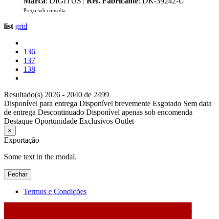
Marca
: DIGITUS |
Ref. Fabricante
: DK-39242-U
Preço sob consulta
list
grid
136
137
138
Resultado(s) 2026 - 2040 de 2499
Disponível para entrega
Disponível brevemente
Esgotado
Sem data
de entrega
Descontinuado
Disponível apenas sob encomenda
Destaque
Oportunidade
Exclusivos
Outlet
×
Exportação
Some text in the modal.
Fechar
Termos e Condições
2026 © DATABOX - Informática, S.A. |
Criado por
Alidata