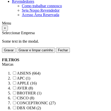
Revendedores
Como trabalhar connosco
Seja Nosso Revendedor
Acesso Área Reservada
Menu
×
Seleccionar Empresa
Some text in the modal.
Gravar
Gravar e limpar carrinho
Fechar
FILTROS
Marcas
AISENS (664)
APC (1)
APPLE (16)
AVER (8)
BROTHER (1)
CISCO (8)
CONCEPTRONIC (27)
DBX OEM (2)