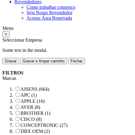
Revendedores
Como trabalhar connosco
Seja Nosso Revendedor
Acesso Área Reservada
Menu
×
Seleccionar Empresa
Some text in the modal.
Gravar
Gravar e limpar carrinho
Fechar
FILTROS
Marcas
AISENS (664)
APC (1)
APPLE (16)
AVER (8)
BROTHER (1)
CISCO (8)
CONCEPTRONIC (27)
DBX OEM (2)