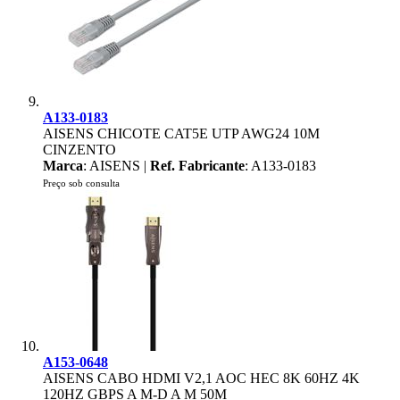
A133-0183
AISENS CHICOTE CAT5E UTP AWG24 10M
CINZENTO
Marca
: AISENS |
Ref. Fabricante
: A133-0183
Preço sob consulta
A153-0648
AISENS CABO HDMI V2,1 AOC HEC 8K 60HZ 4K
120HZ GBPS A M-D A M 50M