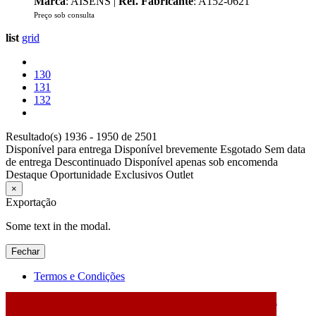
Marca
: AISENS |
Ref. Fabricante
: A152-0621
Preço sob consulta
list
grid
130
131
132
Resultado(s) 1936 - 1950 de 2501
Disponível para entrega
Disponível brevemente
Esgotado
Sem data
de entrega
Descontinuado
Disponível apenas sob encomenda
Destaque
Oportunidade
Exclusivos
Outlet
×
Exportação
Some text in the modal.
Fechar
Termos e Condições
2026 © DATABOX - Informática, S.A. |
Criado por
Alidata