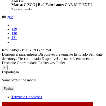
PRETO
Marca
: CISCO |
Ref. Fabricante
: CAB-MIC-EXT-J=
Preço sob consulta
list
grid
129
130
131
Resultado(s) 1921 - 1935 de 2501
Disponível para entrega
Disponível brevemente
Esgotado
Sem data
de entrega
Descontinuado
Disponível apenas sob encomenda
Destaque
Oportunidade
Exclusivos
Outlet
×
Exportação
Some text in the modal.
Fechar
Termos e Condições
2026 © DATABOX - Informática, S.A. |
Criado por
Alidata