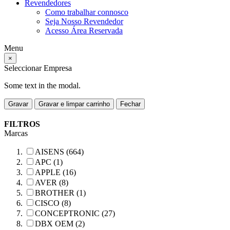
Revendedores
Como trabalhar connosco
Seja Nosso Revendedor
Acesso Área Reservada
Menu
×
Seleccionar Empresa
Some text in the modal.
Gravar
Gravar e limpar carrinho
Fechar
FILTROS
Marcas
AISENS (664)
APC (1)
APPLE (16)
AVER (8)
BROTHER (1)
CISCO (8)
CONCEPTRONIC (27)
DBX OEM (2)