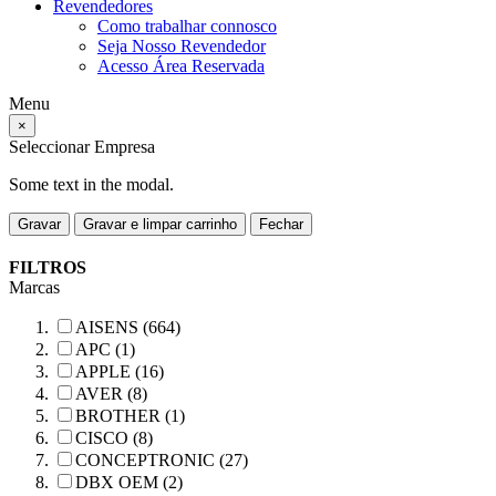
Revendedores
Como trabalhar connosco
Seja Nosso Revendedor
Acesso Área Reservada
Menu
×
Seleccionar Empresa
Some text in the modal.
Gravar
Gravar e limpar carrinho
Fechar
FILTROS
Marcas
AISENS (664)
APC (1)
APPLE (16)
AVER (8)
BROTHER (1)
CISCO (8)
CONCEPTRONIC (27)
DBX OEM (2)