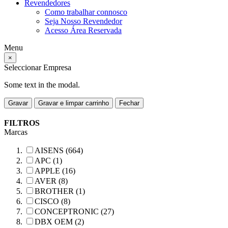
Revendedores
Como trabalhar connosco
Seja Nosso Revendedor
Acesso Área Reservada
Menu
×
Seleccionar Empresa
Some text in the modal.
Gravar
Gravar e limpar carrinho
Fechar
FILTROS
Marcas
AISENS (664)
APC (1)
APPLE (16)
AVER (8)
BROTHER (1)
CISCO (8)
CONCEPTRONIC (27)
DBX OEM (2)