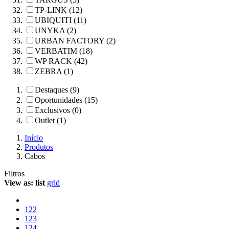
TP-LINK (12)
UBIQUITI (11)
UNYKA (2)
URBAN FACTORY (2)
VERBATIM (18)
WP RACK (42)
ZEBRA (1)
Destaques (9)
Oportunidades (15)
Exclusivos (0)
Outlet (1)
Início
Produtos
Cabos
Filtros
View as:
list
grid
122
123
124