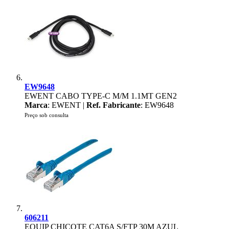
EW9648
EWENT CABO TYPE-C M/M 1.1MT GEN2
Marca
: EWENT |
Ref. Fabricante
: EW9648
Preço sob consulta
606211
EQUIP CHICOTE CAT6A S/FTP 30M AZUL