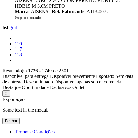
AISENS CABO SVGA CON FERRITA HDB15 M-
HDB15 M 3,0M PRETO
Marca
: AISENS |
Ref. Fabricante
: A113-0072
Preço sob consulta
list
grid
116
117
118
Resultado(s) 1726 - 1740 de 2501
Disponível para entrega
Disponível brevemente
Esgotado
Sem data
de entrega
Descontinuado
Disponível apenas sob encomenda
Destaque
Oportunidade
Exclusivos
Outlet
×
Exportação
Some text in the modal.
Fechar
Termos e Condições