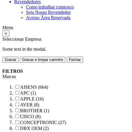
Revendedores
Como trabalhar connosco
Seja Nosso Revendedor
Acesso Área Reservada
Menu
×
Seleccionar Empresa
Some text in the modal.
Gravar
Gravar e limpar carrinho
Fechar
FILTROS
Marcas
AISENS (664)
APC (1)
APPLE (16)
AVER (8)
BROTHER (1)
CISCO (8)
CONCEPTRONIC (27)
DBX OEM (2)