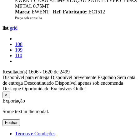
EWENT CABO ALIMENTAÇÃO SATA L-TYPE CLIPES
METAL 0.75MT
Marca
: EWENT |
Ref. Fabricante
: EC1512
Preço sob consulta
list
grid
108
109
110
Resultado(s) 1606 - 1620 de 2499
Disponível para entrega
Disponível brevemente
Esgotado
Sem data
de entrega
Descontinuado
Disponível apenas sob encomenda
Destaque
Oportunidade
Exclusivos
Outlet
×
Exportação
Some text in the modal.
Fechar
Termos e Condições