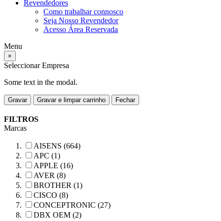
Revendedores
Como trabalhar connosco
Seja Nosso Revendedor
Acesso Área Reservada
Menu
×
Seleccionar Empresa
Some text in the modal.
Gravar
Gravar e limpar carrinho
Fechar
FILTROS
Marcas
AISENS (664)
APC (1)
APPLE (16)
AVER (8)
BROTHER (1)
CISCO (8)
CONCEPTRONIC (27)
DBX OEM (2)