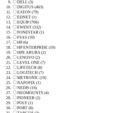
DELL (3)
DIGITUS (463)
EATON (79)
EDNET (1)
EQUIP (706)
EWENT (332)
FONESTAR (1)
FSAS (10)
HP (6)
HP ENTERPRISE (10)
HPE ARUBA (2)
LENOVO (2)
LEVEL ONE (7)
LIFETECH (8)
LOGITECH (7)
METRONIC (19)
NAPOFIX (1)
NEDIS (16)
NEOMOUNTS (4)
PIONEER (2)
POLY (1)
PORT (8)
TARGUS (3)