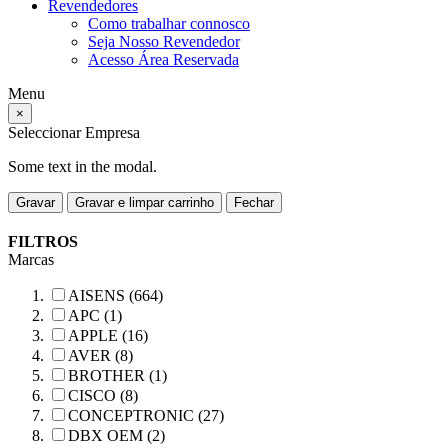
Revendedores
Como trabalhar connosco
Seja Nosso Revendedor
Acesso Área Reservada
Menu
×
Seleccionar Empresa
Some text in the modal.
Gravar
Gravar e limpar carrinho
Fechar
FILTROS
Marcas
AISENS (664)
APC (1)
APPLE (16)
AVER (8)
BROTHER (1)
CISCO (8)
CONCEPTRONIC (27)
DBX OEM (2)