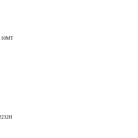
 10MT
2232H