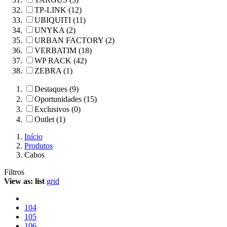
TP-LINK (12)
UBIQUITI (11)
UNYKA (2)
URBAN FACTORY (2)
VERBATIM (18)
WP RACK (42)
ZEBRA (1)
Destaques (9)
Oportunidades (15)
Exclusivos (0)
Outlet (1)
Início
Produtos
Cabos
Filtros
View as:
list
grid
104
105
106