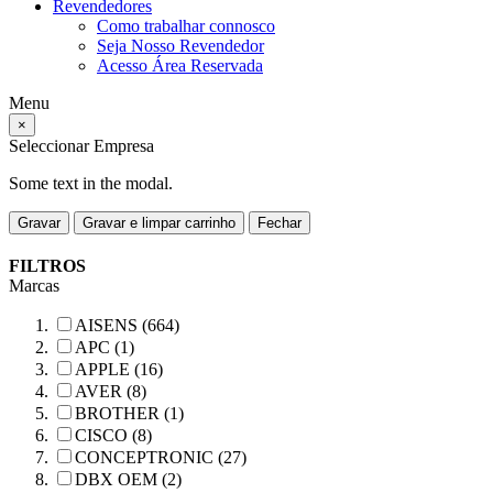
Revendedores
Como trabalhar connosco
Seja Nosso Revendedor
Acesso Área Reservada
Menu
×
Seleccionar Empresa
Some text in the modal.
Gravar
Gravar e limpar carrinho
Fechar
FILTROS
Marcas
AISENS (664)
APC (1)
APPLE (16)
AVER (8)
BROTHER (1)
CISCO (8)
CONCEPTRONIC (27)
DBX OEM (2)