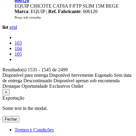
606120
EQUIP CHICOTE CAT6A F/FTP SLIM 15M BEGE
Marca
: EQUIP |
Ref. Fabricante
: 606120
Preço sob consulta
list
grid
103
104
105
Resultado(s) 1531 - 1545 de 2499
Disponível para entrega
Disponível brevemente
Esgotado
Sem data
de entrega
Descontinuado
Disponível apenas sob encomenda
Destaque
Oportunidade
Exclusivos
Outlet
×
Exportação
Some text in the modal.
Fechar
Termos e Condições