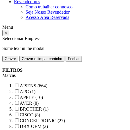
Revendedores
Como trabalhar connosco
Seja Nosso Revendedor
Acesso Área Reservada
Menu
×
Seleccionar Empresa
Some text in the modal.
Gravar
Gravar e limpar carrinho
Fechar
FILTROS
Marcas
AISENS (664)
APC (1)
APPLE (16)
AVER (8)
BROTHER (1)
CISCO (8)
CONCEPTRONIC (27)
DBX OEM (2)