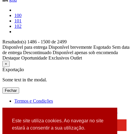
100
101
102
Resultado(s) 1486 - 1500 de 2499
Disponível para entrega
Disponível brevemente
Esgotado
Sem data
de entrega
Descontinuado
Disponível apenas sob encomenda
Destaque
Oportunidade
Exclusivos
Outlet
×
Exportação
Some text in the modal.
Fechar
Termos e Condições
2026 © DATABOX - Informática, S.A. |
Criado por
Alidata
Este site utiliza cookies. Ao navegar no site
×
estará a consentir a sua utilização.
Detectamos que está a usar um browser desatualizado