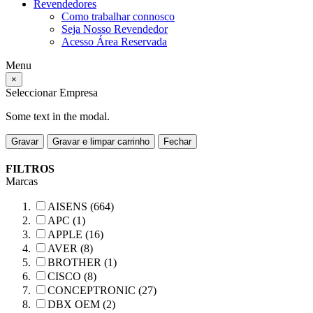
Revendedores
Como trabalhar connosco
Seja Nosso Revendedor
Acesso Área Reservada
Menu
×
Seleccionar Empresa
Some text in the modal.
Gravar
Gravar e limpar carrinho
Fechar
FILTROS
Marcas
AISENS (664)
APC (1)
APPLE (16)
AVER (8)
BROTHER (1)
CISCO (8)
CONCEPTRONIC (27)
DBX OEM (2)