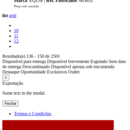
Marca
: EQUIP |
Ref. Fabricante
: 605631
Preço sob consulta
list
grid
10
11
12
Resultado(s) 136 - 150 de 2501
Disponível para entrega
Disponível brevemente
Esgotado
Sem data
de entrega
Descontinuado
Disponível apenas sob encomenda
Destaque
Oportunidade
Exclusivos
Outlet
×
Exportação
Some text in the modal.
Fechar
Termos e Condições
2026 © DATABOX - Informática, S.A. |
Criado por
Alidata