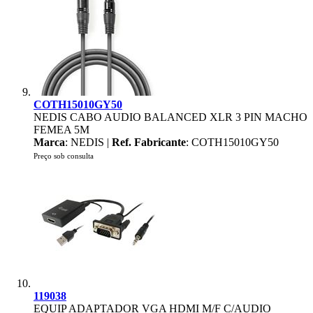
COTH15010GY50
NEDIS CABO AUDIO BALANCED XLR 3 PIN MACHO
FEMEA 5M
Marca
: NEDIS |
Ref. Fabricante
: COTH15010GY50
Preço sob consulta
119038
EQUIP ADAPTADOR VGA HDMI M/F C/AUDIO