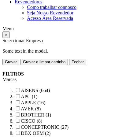
Revendedores
Como trabalhar connosco
Seja Nosso Revendedor
Acesso Área Reservada
Menu
×
Seleccionar Empresa
Some text in the modal.
Gravar
Gravar e limpar carrinho
Fechar
FILTROS
Marcas
AISENS (664)
APC (1)
APPLE (16)
AVER (8)
BROTHER (1)
CISCO (8)
CONCEPTRONIC (27)
DBX OEM (2)