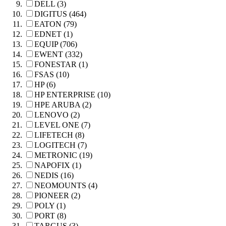
DELL (3)
DIGITUS (464)
EATON (79)
EDNET (1)
EQUIP (706)
EWENT (332)
FONESTAR (1)
FSAS (10)
HP (6)
HP ENTERPRISE (10)
HPE ARUBA (2)
LENOVO (2)
LEVEL ONE (7)
LIFETECH (8)
LOGITECH (7)
METRONIC (19)
NAPOFIX (1)
NEDIS (16)
NEOMOUNTS (4)
PIONEER (2)
POLY (1)
PORT (8)
TARGUS (3)