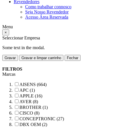
Revendedores
Como trabalhar connosco
Seja Nosso Revendedor
Acesso Área Reservada
Menu
×
Seleccionar Empresa
Some text in the modal.
Gravar
Gravar e limpar carrinho
Fechar
FILTROS
Marcas
AISENS (664)
APC (1)
APPLE (16)
AVER (8)
BROTHER (1)
CISCO (8)
CONCEPTRONIC (27)
DBX OEM (2)