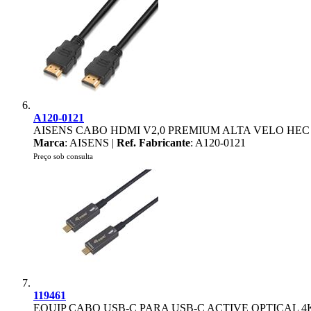
A120-0121
AISENS CABO HDMI V2,0 PREMIUM ALTA VELO HEC 
Marca
: AISENS |
Ref. Fabricante
: A120-0121
Preço sob consulta
119461
EQUIP CABO USB-C PARA USB-C ACTIVE OPTICAL 4